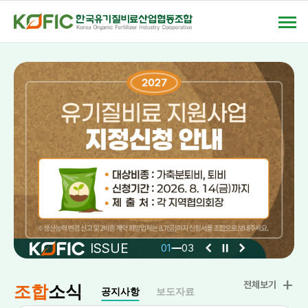
상단
모바일메뉴
ISSUE
ISSUE
ISSUE
이전
이전
이전
정지
정지
정지
다음
다음
다음
01
01
01
03
03
03
+
공지사
전체보기
조합
소식
공지사항
보도자료