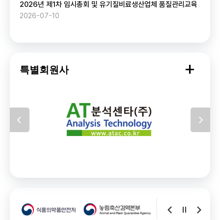
2026년 제1차 임시총회 및 유기질비료생산업체 품질관리교육
2026-07-10
특별
+
특별회원사
더보
이전
다음