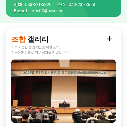
전화
043-231-3920
FAX
043-231-3928
E-mail
kofic92@naver.com
포토
+
조합
갤러리
더보
지속 가능한 농업 혁신을 위한 노력,
전문성과 신뢰로 이룬 성과를 기록합니다.