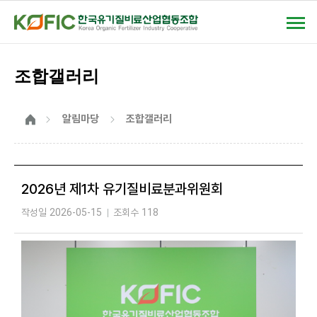
상단
모바일메뉴
조합갤러리
홈
알림마당
조합갤러리
2026년 제1차 유기질비료분과위원회
작성일
2026-05-15
조회수
118
게시물
상세보기로
제목,
작성일,
작성자,