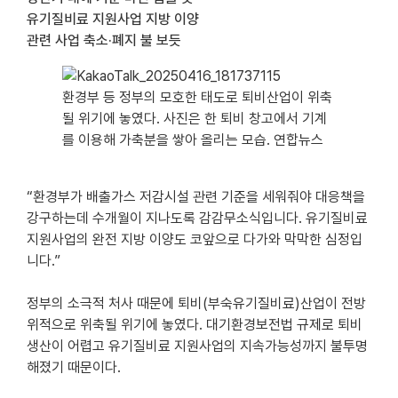
작성일,
유기질비료 지원사업 지방 이양 

작성자,
관련 사업 축소·폐지 불 보듯
첨부파일,
내용을
제공합니다.
환경부 등 정부의 모호한 태도로 퇴비산업이 위축
될 위기에 놓였다. 사진은 한 퇴비 창고에서 기계
를 이용해 가축분을 쌓아 올리는 모습. 연합뉴스
“환경부가 배출가스 저감시설 관련 기준을 세워줘야 대응책을
강구하는데 수개월이 지나도록 감감무소식입니다. 유기질비료
지원사업의 완전 지방 이양도 코앞으로 다가와 막막한 심정입
니다.”
정부의 소극적 처사 때문에 퇴비(부숙유기질비료)산업이 전방
위적으로 위축될 위기에 놓였다. 대기환경보전법 규제로 퇴비
생산이 어렵고 유기질비료 지원사업의 지속가능성까지 불투명
해졌기 때문이다.