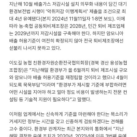
지난해 10월 배출가스 저감시설 설치 의무화 내용이 담긴 대기
환경보전법 시행이 ‘악취저감 이행계획서’ 제출을 조건으로 최
대 4년 유예됐다(본지 2024년 11월11일자 1·8면 보도). 이에
따라 농·축협 공동퇴비제조장은 2028년, 민간 퇴비 제조업체
는 2029년까지 저감시설을 구축해야 한다. 하지만 암모니아
배출 허용기준이 여전히 확정되지 않아 전국 퇴비제조장에선
섣불리 나서지 못하고 있다.
이도길 농협 친환경자원순환전국협의회장(경북 경산 용성농협
조합장)은 “지난해말 환경부가 올 6월까지 퇴비 제조시설 규모
와 암모니아 배출 허용기준을 재정립할 것이라고 했으나 4월이
되도록 묵묵부답”이라며 “환경부가 제시할 기준에 부합하려면
어떤 시설을 지어야 하고 얼마 정도 비용이 발생하는지 전문 컨
설팅 등 기술적 지원이 필요하다”고 말했다.
이처럼 업계에서는 신속하게 기준을 마련해야 한다는 목소리가
거세지만 정부는 시간을 갖고 신중하게 검토하겠다는 견해를
고수 중이다. 환경부 관계자는 최근 본지와의 통화에서 “지난
해말 결정한 유예 조치가 2020년, 2021년에 이은 3번째 유예