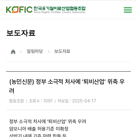
상단
모바일메뉴
보도자료
홈
알림마당
보도자료
(농민신문) 정부 소극적 처사에 ‘퇴비산업’ 위축 우
려
협동조합
조회수 :
1091
작성일 :
2025-04-17
게시물
정부 소극적 처사에 ‘퇴비산업’ 위축 우려
상세보기로
암모니아 배출 허용기준 미확정 

제목,
상반기 내에 기준 마련 힘들 듯 
