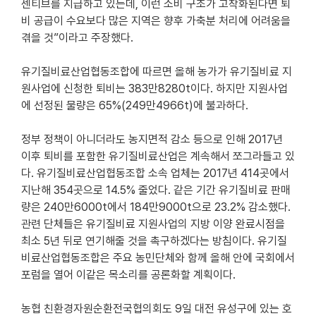
센티브를 지급하고 있는데, 이런 소비 구조가 고착화된다면 퇴
비 공급이 수요보다 많은 지역은 향후 가축분 처리에 어려움을
겪을 것”이라고 주장했다.
유기질비료산업협동조합에 따르면 올해 농가가 유기질비료 지
원사업에 신청한 퇴비는 383만8280t이다. 하지만 지원사업
에 선정된 물량은 65%(249만4966t)에 불과하다.
정부 정책이 아니더라도 농지면적 감소 등으로 인해 2017년
이후 퇴비를 포함한 유기질비료산업은 계속해서 쪼그라들고 있
다. 유기질비료산업협동조합 소속 업체는 2017년 414곳에서
지난해 354곳으로 14.5% 줄었다. 같은 기간 유기질비료 판매
량은 240만6000t에서 184만9000t으로 23.2% 감소했다.
관련 단체들은 유기질비료 지원사업의 지방 이양 완료시점을
최소 5년 뒤로 연기해줄 것을 촉구하겠다는 방침이다. 유기질
비료산업협동조합은 주요 농민단체와 함께 올해 안에 국회에서
포럼을 열어 이같은 목소리를 공론화할 계획이다.
농협 친환경자원순환전국협의회도 9일 대전 유성구에 있는 호